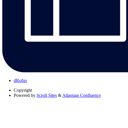
dRofus
Copyright
Powered by
Scroll Sites
&
Atlassian Confluence