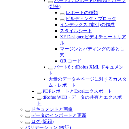
パート5：レポートの種類とパーツ
(部分)
レポートの種類
ビルディング・ブロック
インデックス (索引)の作成
スタイルシート
XF Designer ビデオチュートリア
ル
マージンとパディングの落とし
穴
QR コード
パート6：dRofus XML ドキュメン
ト
大量のデータやページに対するカスタ
ム・レポート
PDFレポートとExcelエクスポート
dRofus WEB - データの共有とエクスポー
ト
ドキュメントと画像
データのインポートと更新
ログ (記録)
バリデーション (検証)