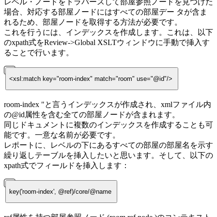
レベル・ノードをトラバースして部屋参照ノードを見つけた
場合、対応する部屋ノードにはすべての部屋デー タが含ま
れるため、部屋ノードを取得する方法が必要です。
これを行うには、インデックスを作成します。これは、以下
のxpath式をReview->Global XSLTウィンドウに手動で挿入す
ることで行います。
<xsl:match key="room-index" match="room" use="@id"/>
room-index "と言うインデックスが作成され、xmlファイル内
の@id属性を含む全ての部屋ノードが含まれます。
同じドキュメントに複数のインデックスを作成することも可
能です。一意な名前が必要です。
レポートに、レベルの下にあるすべての部屋の部屋名を示す
繰り返しテーブルを挿入したいと思います。そして、以下の
xpath式でフィールドを挿入します：
key('room-index', @ref)/core/@name