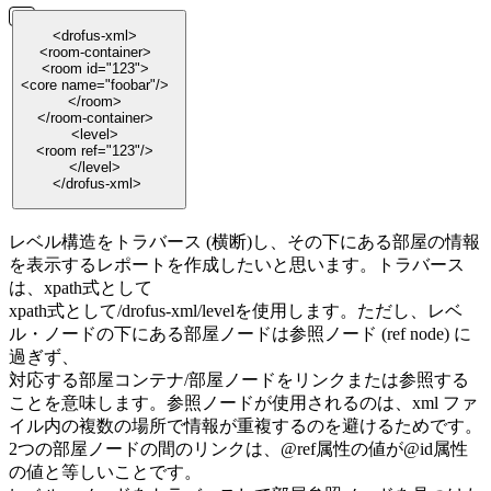
<drofus-xml>
<room-container>
<room id="123">
<core name="foobar"/>
</room>
</room-container>
<level>
<room ref="123"/>
</level>
</drofus-xml>
レベル構造をトラバース (横断)し、その下にある部屋の情報
を表示するレポートを作成したいと思います。トラバース
は、xpath式として
xpath式として/drofus-xml/levelを使用します。ただし、レベ
ル・ノードの下にある部屋ノードは参照ノード (ref node) に
過ぎず、
対応する部屋コンテナ/部屋ノードをリンクまたは参照する
ことを意味します。参照ノードが使用されるのは、xml ファ
イル内の複数の場所で情報が重複するのを避けるためです。
2つの部屋ノードの間のリンクは、@ref属性の値が@id属性
の値と等しいことです。