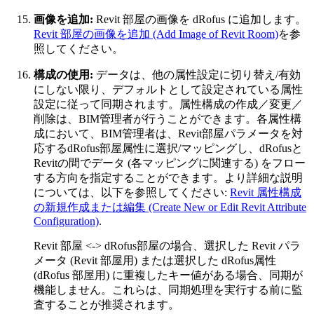
画像を追加:
Revit 部屋の画像を dRofus に追加します。
Revit 部屋の画像を追加 (Add Image of Revit Room)
を参
照してください。
構成の使用:
データは、他の属性設定に切り替え/有効
にしない限り、デフォルトとして設定されている属性
設定に従って同期されます。属性構成の作成／変更／
削除は、BIM管理者が行うことができます。各属性構
成において、BIM管理者は、Revit部屋パラメータを対
応するdRofus部屋属性に選択/マッピングし、dRofusと
Revitの間でデータ (各マッピングに関連する) をフロー
する方向を指定することができます。より詳細な説明
については、以下を参照してください:
Revit 属性構成
の新規作成または編集 (Create New or Edit Revit Attribute
Configuration)
.
Revit 部屋 <-> dRofus部屋の場合、選択した Revit パラ
メータ (Revit 部屋用) または選択した dRofus属性
(dRofus 部屋用) に重複したキー値がある場合、同期が
機能しません。これらは、同期処理を実行する前に監
査することが推奨されます。