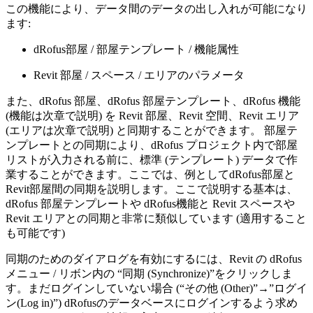
この機能により、データ間のデータの出し入れが可能になり
ます:
dRofus部屋 / 部屋テンプレート / 機能属性
Revit 部屋 / スペース / エリアのパラメータ
また、dRofus 部屋、dRofus 部屋テンプレート、dRofus 機能
(機能は次章で説明) を Revit 部屋、Revit 空間、Revit エリア
(エリアは次章で説明) と同期することができます。 部屋テ
ンプレートとの同期により、dRofus プロジェクト内で部屋
リストが入力される前に、標準 (テンプレート) データで作
業することができます。ここでは、例としてdRofus部屋と
Revit部屋間の同期を説明します。ここで説明する基本は、
dRofus 部屋テンプレートや dRofus機能と Revit スペースや
Revit エリアとの同期と非常に類似しています (適用すること
も可能です)
同期のためのダイアログを有効にするには、Revit の dRofus
メニュー / リボン内の “同期 (Synchronize)”をクリックしま
す。まだログインしていない場合 (“その他 (Other)”→”ログイ
ン(Log in)”) dRofusのデータベースにログインするよう求め