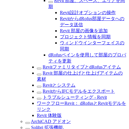
Revit 部屋、スペース、エリアを同
期
Revit設計オプションの操作
RevitからdRofus部屋データへの
データ送信
Revit 部屋の画像を追加
プロジェクト情報を同期
ウィンドウインターフェイスの
同期
dRofusペインを使用して部屋のプロパ
ティを更新
RevitファミリタイプとdRofusアイテム
Revit 部屋の仕上げと仕上げアイテムの
素材
Revitとシステム
RevitからIFCモデルをエクスポート
トラブルシューティング - Revit
ワークフローRevit： dRofusとRevitモデルを
リンク
Revit 体験版
ArchiCAD アドオン
Solibri 拡張機能.