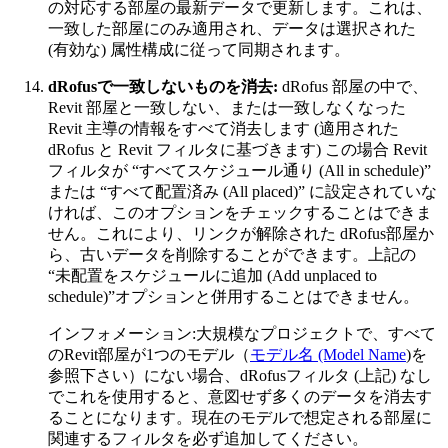
の対応する部屋の最新データで更新します。これは、
一致した部屋にのみ適用され、データは選択された
(有効な) 属性構成に従って同期されます。
dRofusで一致しないものを消去:
dRofus 部屋の中で、
Revit 部屋と一致しない、または一致しなくなった
Revit 主導の情報をすべて消去します (適用された
dRofus と Revit フィルタに基づきます) この場合 Revit
フィルタが “すべてスケジュール通り (All in schedule)”
または “すべて配置済み (All placed)” に設定されていな
ければ、このオプションをチェックすることはできま
せん。これにより、リンクが解除された dRofus部屋か
ら、古いデータを削除することができます。上記の
“未配置をスケジュールに追加 (Add unplaced to
schedule)”オプションと併用することはできません。
インフォメーション:大規模なプロジェクトで、すべて
のRevit部屋が1つのモデル（
モデル名 (Model Name
)を
参照下さい）にない場合、dRofusフィルタ (上記) なし
でこれを使用すると、意図せず多くのデータを消去す
ることになります。現在のモデルで想定される部屋に
関連するフィルタを必ず追加してください。