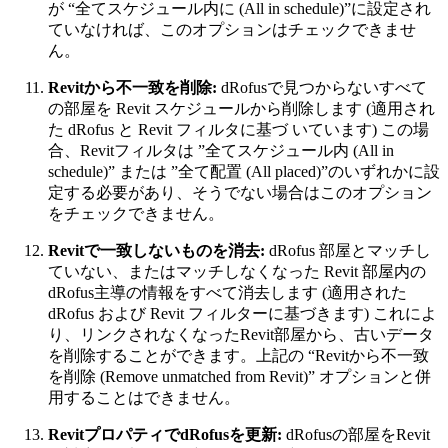
が “全てスケジュール内に (All in schedule)”に設定され
ていなければ、このオプションはチェックできませ
ん。
Revitから不一致を削除:
dRofusで見つからないすべて
の部屋を Revit スケジュールから削除します (適用され
た dRofus と Revit フィルタに基づ いています) この場
合、Revitフィルタは ”全てスケジュール内 (All in
schedule)” または ”全て配置 (All placed)”のいずれかに設
定する必要があり、そうでない場合はこのオプション
をチェックできません。
Revitで一致しないものを消去:
dRofus 部屋とマッチし
ていない、またはマッチしなくなった Revit 部屋内の
dRofus主導の情報をすべて消去します (適用された
dRofus および Revit フィルターに基づきます) これによ
り、リンクされなくなったRevit部屋から、古いデータ
を削除することができます。上記の “Revitから不一致
を削除 (Remove unmatched from Revit)” オプションと併
用することはできません。
RevitプロパティでdRofusを更新:
dRofusの部屋をRevit