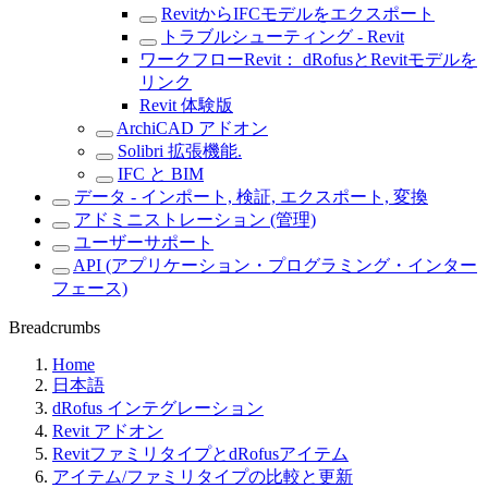
RevitからIFCモデルをエクスポート
トラブルシューティング - Revit
ワークフローRevit： dRofusとRevitモデルを
リンク
Revit 体験版
ArchiCAD アドオン
Solibri 拡張機能.
IFC と BIM
データ - インポート, 検証, エクスポート, 変換
アドミニストレーション (管理)
ユーザーサポート
API (アプリケーション・プログラミング・インター
フェース)
Breadcrumbs
Home
日本語
dRofus インテグレーション
Revit アドオン
RevitファミリタイプとdRofusアイテム
アイテム/ファミリタイプの比較と更新