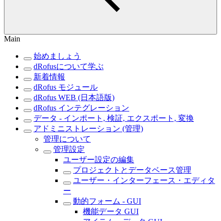
Main
始めましょう
dRofusについて学ぶ
新着情報
dRofus モジュール
dRofus WEB (日本語版)
dRofus インテグレーション
データ - インポート, 検証, エクスポート, 変換
アドミニストレーション (管理)
管理について
管理設定
ユーザー設定の編集
プロジェクトとデータベース管理
ユーザー・インターフェース・エディタ
ー
動的フォーム - GUI
機能データ GUI