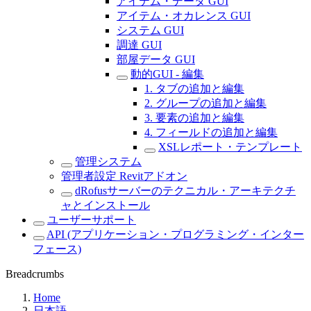
アイテム・データ GUI
アイテム・オカレンス GUI
システム GUI
調達 GUI
部屋データ GUI
動的GUI - 編集
1. タブの追加と編集
2. グループの追加と編集
3. 要素の追加と編集
4. フィールドの追加と編集
XSLレポート・テンプレート
管理システム
管理者設定 Revitアドオン
dRofusサーバーのテクニカル・アーキテクチ
ャとインストール
ユーザーサポート
API (アプリケーション・プログラミング・インター
フェース)
Breadcrumbs
Home
日本語