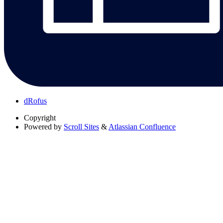
dRofus
Copyright
Powered by
Scroll Sites
&
Atlassian Confluence