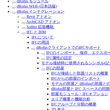
dRofus モジュール
dRofus WEB (日本語版)
dRofus インテグレーション
Revit アドオン
ArchiCAD アドオン
Solibri 拡張機能.
IFC と BIM
IFCについて
IFCの用語
dRofusクライアントでのIFCサポート
IFCのインポート、保存、エクスポ
IFC属性の設定
モデル接続時に使用されるシンボル(記
IFCの部屋
IFCが接続した部屋リストの概要
IFCからの部屋のインポート
モデルの部屋と dRofusの部屋と
dRofus部屋と IFC スペースの同期
部屋モジュール・IFCオプション
エリア概要と機能分析
IFCグループと分類の概要
3D 表示