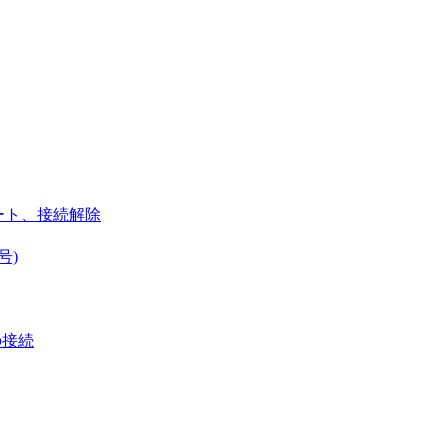
ート、接続解除
号)
の接続