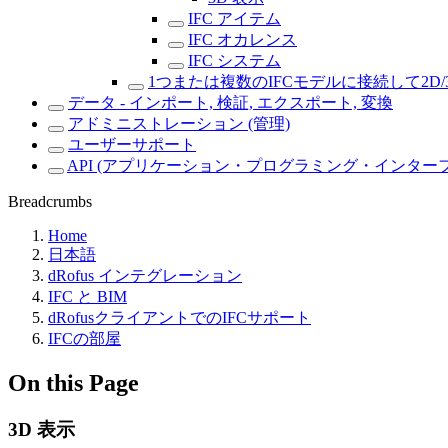
IFC アイテム
IFC オカレンス
IFC システム
1つまたは複数のIFCモデルに接続して2D/
データ - インポート, 検証, エクスポート, 変換
アドミニストレーション (管理)
ユーザーサポート
API (アプリケーション・プログラミング・インター
Breadcrumbs
Home
日本語
dRofus インテグレーション
IFC と BIM
dRofusクライアントでのIFCサポート
IFCの部屋
On this Page
3D 表示