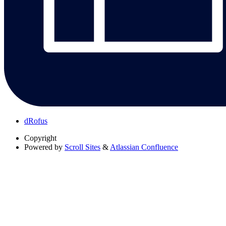
dRofus
Copyright
Powered by
Scroll Sites
&
Atlassian Confluence