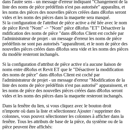
dans l'autre sens - un message d'erreur indiquant "Changement de la
liste des noms de pièce prédéfinis n'est pas autorisée" apparaîtra, et
les noms des pièces des nouvelles pièces créées dans dRofus seront
vides et les noms des pièces dans la maquette sera masqué.
Si la configuration de l'attribut de pièce active a été liée avec le nom
de pièce Revit "Nom" -> "Nom" pièce dRofus "ET" Désactiver la
mdification des noms de pièce "dans dRofus Client est cochée par
l'administrateur de projet - un message d'erreur les noms de pièce
prédéfinis ne sont pas autorisés "apparaîtront, et le nom de pièce des
nouvelles pièces créées dans dRofus sera vide et les noms des pièces
du modèle resteront inchangés.
Si la configuration d'attribut de pièce active n'a aucune liaison de
noms entre dRofus et Revit ET que le "Désactiver la modification
des noms de pièce" dans dRofus Client est coché par
l'administrateur de projet - un message d'erreur "Modification de la
liste des noms de pièce prédéfinis n'est pas autorisé" apparaissent, et
les noms de pièce des nouvelles pièces créées dans dRofus seront
vides et les noms des pièces dans la maquette resteront inchangés.
Dans la fenêtre du lien, si vous cliquez avec le bouton droit
n'importe où dans la liste et sélectionnez Ajouter / supprimer des
colonnes, vous pouvez sélectionner les colonnes à afficher dans la
fenêtre. Tous les attributs de base de la pièce, du système ou de la
pièce peuvent être affichés: