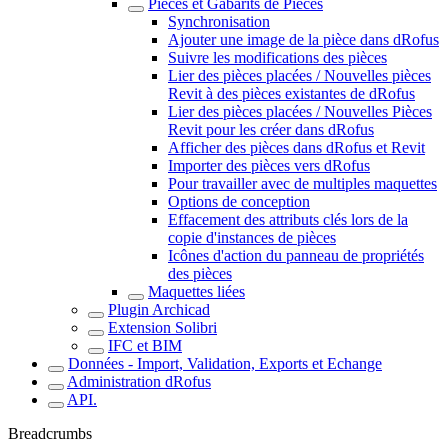
Pièces et Gabarits de Pièces
Synchronisation
Ajouter une image de la pièce dans dRofus
Suivre les modifications des pièces
Lier des pièces placées / Nouvelles pièces
Revit à des pièces existantes de dRofus
Lier des pièces placées / Nouvelles Pièces
Revit pour les créer dans dRofus
Afficher des pièces dans dRofus et Revit
Importer des pièces vers dRofus
Pour travailler avec de multiples maquettes
Options de conception
Effacement des attributs clés lors de la
copie d'instances de pièces
Icônes d'action du panneau de propriétés
des pièces
Maquettes liées
Plugin Archicad
Extension Solibri
IFC et BIM
Données - Import, Validation, Exports et Echange
Administration dRofus
API.
Breadcrumbs