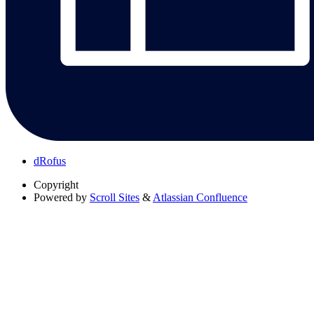
dRofus
Copyright
Powered by
Scroll Sites
&
Atlassian Confluence