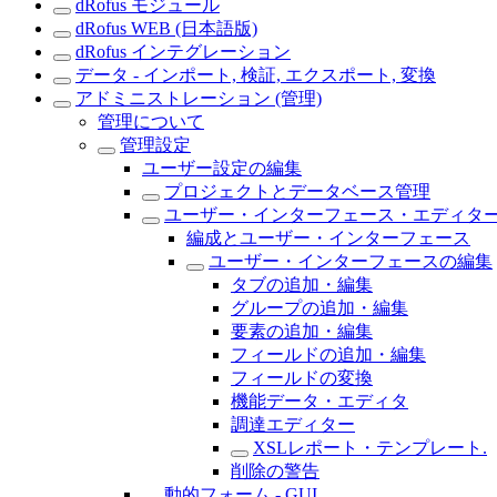
dRofus モジュール
dRofus WEB (日本語版)
dRofus インテグレーション
データ - インポート, 検証, エクスポート, 変換
アドミニストレーション (管理)
管理について
管理設定
ユーザー設定の編集
プロジェクトとデータベース管理
ユーザー・インターフェース・エディタ
編成とユーザー・インターフェース
ユーザー・インターフェースの編集
タブの追加・編集
グループの追加・編集
要素の追加・編集
フィールドの追加・編集
フィールドの変換
機能データ・エディタ
調達エディター
XSLレポート・テンプレート.
削除の警告
動的フォーム - GUI