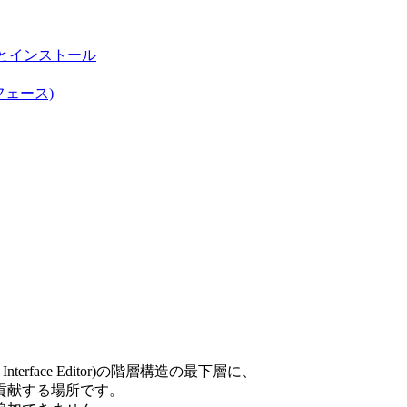
ャとインストール
フェース)
rface Editor)の階層構造の最下層に、
貢献する場所です。