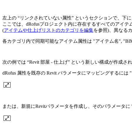
左上の “リンクされていない属性” というセクションで、下
ここでは、dRofusプロジェクト内に存在するすべてのアイ
(
アイテムや仕上げリストのカテゴリを編集
を参照)、異なるカ
各カテゴリ内で同期可能なアイテム属性は "アイテム名", "BIM 
次の例では “Revit 部屋 - 仕上げ” という新しい構成が作
dRofus 属性を既存の Revit パラメータにマッピングするには "
または、新規にRevitパラメータを作成し、そのパラメータに "