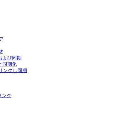
ア
材
および同期
と同期化
をリンクし同期
をリンク