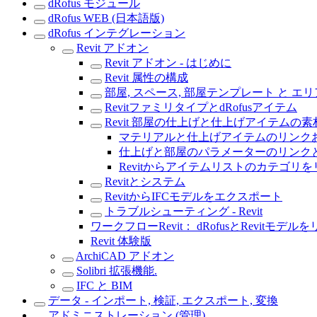
dRofus モジュール
dRofus WEB (日本語版)
dRofus インテグレーション
Revit アドオン
Revit アドオン - はじめに
Revit 属性の構成
部屋, スペース, 部屋テンプレート と エリ
RevitファミリタイプとdRofusアイテム
Revit 部屋の仕上げと仕上げアイテムの素
マテリアルと仕上げアイテムのリンク
仕上げと部屋のパラメーターのリンク
Revitからアイテムリストのカテゴリ
Revitとシステム
RevitからIFCモデルをエクスポート
トラブルシューティング - Revit
ワークフローRevit： dRofusとRevitモデル
Revit 体験版
ArchiCAD アドオン
Solibri 拡張機能.
IFC と BIM
データ - インポート, 検証, エクスポート, 変換
アドミニストレーション (管理)