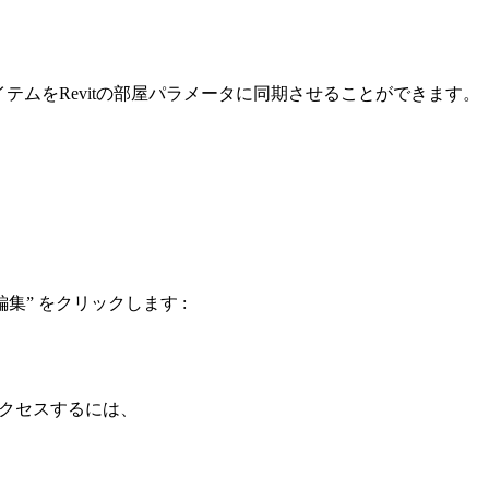
テムをRevitの部屋パラメータに同期させることができます。
る ”編集” をクリックします :
にアクセスするには、