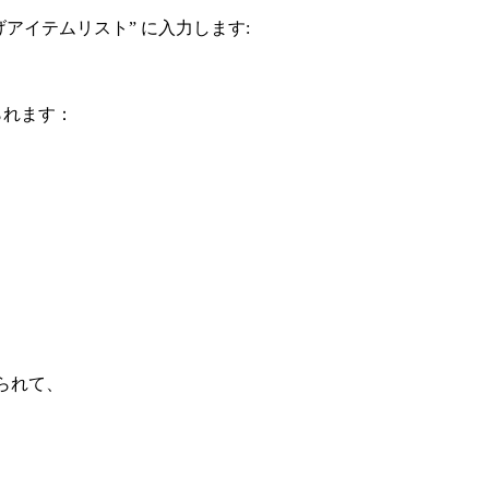
仕上げアイテムリスト” に入力します:
られます：
られて、