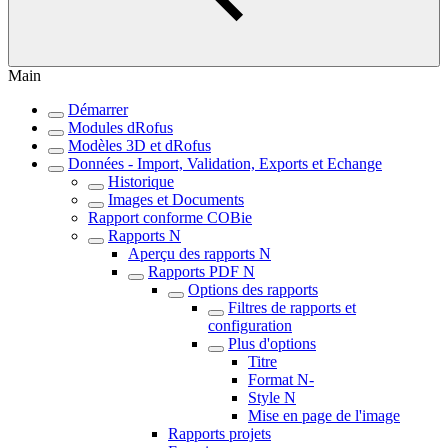
Main
Démarrer
Modules dRofus
Modèles 3D et dRofus
Données - Import, Validation, Exports et Echange
Historique
Images et Documents
Rapport conforme COBie
Rapports N
Aperçu des rapports N
Rapports PDF N
Options des rapports
Filtres de rapports et
configuration
Plus d'options
Titre
Format N-
Style N
Mise en page de l'image
Rapports projets