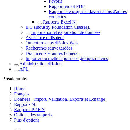
Favoris
Rapport en lot PDF
Rapports de projets et favoris dans d'autres
contextes
Rapports Excel N
IFC (Industry Foundation Classes).
Importation et exportation de données
Assistance utilisateur
Ouverture dans dRofus Web
Recherches sauvegardées
Documents et autres fichiers .
Importer ou mettre à jour des groupes d'items
Administration dRofus
API.
Breadcrumbs
Home
Français
Données - Import, Validation, Exports et Echange
Rapports N
Rapports PDF N
Options des rapports
Plus d'options