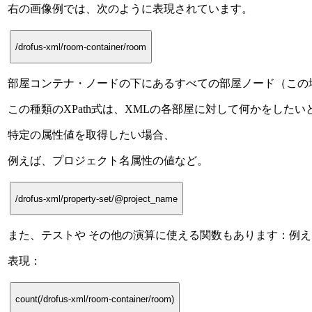
右の画像例では、次のように表現されています。
/drofus-xml/room-container/room
部屋コンテナ・ノードの下にあるすべての部屋ノード（この
この種類のXPath式は、XMLの各部屋に対して何かをした
特定の属性値を取得したい場合、
例えば、プロジェクト名属性の値など。
/drofus-xml/property-set/@project_name
また、テストや その他の演算に使える関数もあります：例えば、s
表現：
count(/drofus-xml/room-container/room)