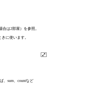
場合は2部屋）を参照。
いときに使います。
um、countなど