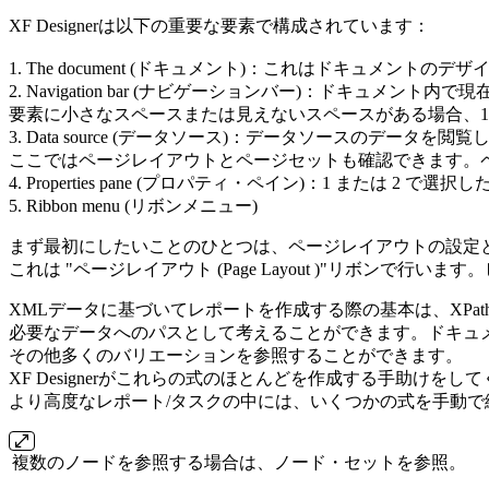
XF Designerは以下の重要な要素で構成されています：
1. The document (ドキュメント)：
これはドキュメントのデザ
2. Navigation bar (ナビゲーションバー)：ドキュメン
要素に小さなスペースまたは見えないスペースがある場合、1
3. Data source (データソース)：データソースのデ
ここではページレイアウトとページセットも確認できます。ペー
4. Properties pane (プロパティ・ペイン)：1 または 2 
5. Ribbon menu (リボンメニュー)
まず最初にしたいことのひとつは、ページレイアウトの設定
これは "ページレイアウト (Page Layout )"リボ
XMLデータに基づいてレポートを作成する際の基本は、XPa
必要なデータへのパスとして考えることができます。ドキュ
その他多くのバリエーションを参照することができます。
XF Designerがこれらの式のほとんどを作成する手助け
より高度なレポート/タスクの中には、いくつかの式を手動
複数のノードを参照する場合は、ノード・セットを参照。