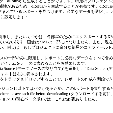
、dRofusから生成することができます。特定のプロジェク
、dRofusから生成することが有益です。dRofusの "Repor
含まれているレポートを見つけます。必要なデータを選択し、
XML に設定します：
 を制限し、またいくつかは、各部屋のためにエクスポートするX
ンがチェックされていない限り、画像はXMLの一部にはなりません。ま
さい。例えば、もしプロジェクトに余分な部屋のコアフィールド
ースの一部のみに限定し、レポートに必要なデータをすべて含
のアイテムをデータに含めることをお勧めします。
ign Data Source (データソースの割り当て)"を選択し、"Data S
フォルトは右)に表示されます。
データをドラッグ＆ドロップすることで、レポートの作成を開始で
ome バージョン15以下ではバグがあるため、このレポートを実行する
where to save each file before downloading (ダ
ン16 (現在ベータ版) では、これは必要ありません。