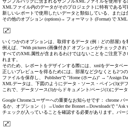
サンプルパックに含まれるサンプルXMLファイルを使用するか
XMLファイル内のデータがそのプロジェクトに特有である可能性があるため
新しいレポートで使用したいデータと類似している、または
その他のオプション (options)→ フォーマット (Format) で 
いくつかのオプションは、取得するデータ (例：どの部屋)
例えば、"With pictures (画像付き)" オプショ
すべてのXML属性が含まれるわけではないことをご注意下
れます。
そのため、レポートをデザインする際には、xmlをデータベ
正しいプレビューを得るためには、部屋など少なくとも2つ
ファイルを保存し、 Publisherで "Home (ホーム)" → "Ass
XMLデータは、下図のようにデータ・ソース・ペイン(3)(デ
これで、データソース(3)からドキュメント/ページ(1)に
Google Chromeユーザーへの重要なお知らせです： chr
るか、オプション（）→Under the Bonnet→Downloadsで "Ask 
チェックが入っていることを確認する必要があります。バージョ