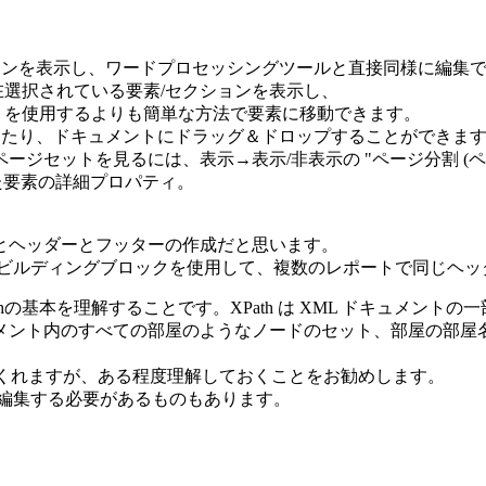
インを表示し、ワードプロセッシングツールと直接同様に編集
ト内で現在選択されている要素/セクションを表示し、
 を使用するよりも簡単な方法で要素に移動できます。
ータを閲覧したり、ドキュメントにドラッグ＆ドロップすることができま
ジセットを見るには、表示→表示/非表示の "ページ分割 (
で選択した要素の詳細プロパティ。
とヘッダーとフッターの作成だと思います。
ンで行います。ビルディングブロックを使用して、複数のレポートで同じ
thの基本を理解することです。
XPath は XML ドキュメン
メント内のすべての部屋のようなノードのセット、部屋の部屋
をしてくれますが、ある程度理解しておくことをお勧めします。
で編集する必要があるものもあります。