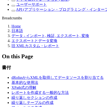
ユーザーサポート
API (アプリケーション・プログラミング・インター
Breadcrumbs
Home
日本語
データ - インポート, 検証, エクスポート, 変換
エクスポートとデータ変換
旧 XMLカスタム・レポート
On this Page
書付
dRofusからXMLを取得してデータソースを割り当てる
基本的な使用法
XPath式の理解
レポートを作成する一般的な方法
繰り返しセクションの作成
繰り返しテーブルの作成