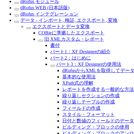
dRofus モジュール
dRofus WEB (日本語版)
dRofus インテグレーション
データ - インポート, 検証, エクスポート, 変換
エクスポートとデータ変換
COBieに準拠したエクスポート
旧 XMLカスタム・レポート
書付
パート1：XF Designerの紹介
パート2：はじめに
パート3：XF Designerの使用法
dRofusからXMLを取得してデ
基本的な使用法
XPath式の理解
レポートを作成する一般的な方法
繰り返しセクションの作成
繰り返しテーブルの作成
フィールドの作成
スタイル・フォーマット
日付と数値のフィールドのデータ
ビルディング・ブロックの使用
ビルディング・ブロックのアンロ