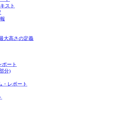
キスト
定
報
と最大高さの定義
インポート
部分)
ム・レポート
ト