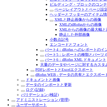
ビルディング・ブロックのコンテ
ページレイアウトとページ設
ヘッダーとフッターのアイテム情
XMLと静止画像からの画像
XMLのdRofusからの画像
XMLからの画像の最大幅
静止した外部画像
小数点記号
エンコードとフォント
パート4：dRofus へのレポートの
パート5：レポートの種類とパーツ (
パート6：dRofus XML ドキュメント
大量のデータやページに対するカスタ
PDFレポートとExcelエクスポート
dRofus WEB - データの共有とエクスポー
ドキュメントと画像
データのインポートと更新
ログ (記録)
バリデーション (検証)
アドミニストレーション (管理)
ユーザーサポート