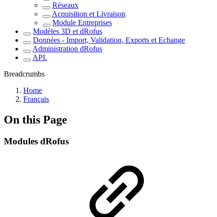
Réseaux
Acquisition et Livraison
Module Entreprises
Modèles 3D et dRofus
Données - Import, Validation, Exports et Echange
Administration dRofus
API.
Breadcrumbs
Home
Français
On this Page
Modules dRofus