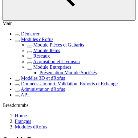
Main
Démarrer
Modules dRofus
Module Pièces et Gabarits
Module Items
Réseaux
Acquisition et Livraison
Module Entreprises
Présentation Module Sociétés
Modèles 3D et dRofus
Données - Import, Validation, Exports et Echange
Administration dRofus
API.
Breadcrumbs
Home
Français
Modules dRofus