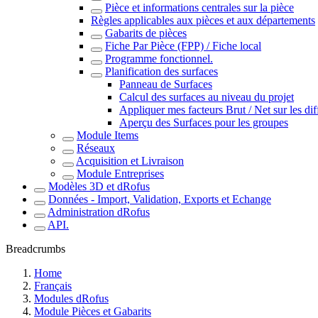
Pièce et informations centrales sur la pièce
Règles applicables aux pièces et aux départements
Gabarits de pièces
Fiche Par Pièce (FPP) / Fiche local
Programme fonctionnel.
Planification des surfaces
Panneau de Surfaces
Calcul des surfaces au niveau du projet
Appliquer mes facteurs Brut / Net sur les dif
Aperçu des Surfaces pour les groupes
Module Items
Réseaux
Acquisition et Livraison
Module Entreprises
Modèles 3D et dRofus
Données - Import, Validation, Exports et Echange
Administration dRofus
API.
Breadcrumbs
Home
Français
Modules dRofus
Module Pièces et Gabarits