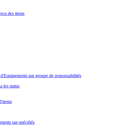
perçu des items
 et d'Equipements par groupe de responsabilités
 les status
d'items
éments sur-spécifiés