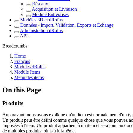
Réseaux
Acquisition et Livraison
Module Entreprises
Modèles 3D et dRofus
Données - Import, Validation, Exports et Echange
Administration dRofus
API.
Breadcrumbs
Home
Français
Modules dRofus
Module Items
Menu des items
On this Page
Produits
Auparavant, nous avons expliqué qu'un item est normalement d'un type g
Un produit peut être défini comme quelque chose que vous pouvez achet
imposées à l'item. Un produit appartient à un item et sera joint aux occ
de multiples produits joints à lui-même.