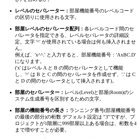
レベルのセパレーター：
部屋機能番号のレベルコード
の区切りに使用される文字。
部屋レベルのセパレータ配列：
各レベルコード間のセ
パレータを指定できる、レベルセパレータの詳細設
定。文字 '^' が使用されている場合は何も挿入されませ
ん。
例えば、'x^^.' と入力すると、部屋機能番号：'AxBC.D'
になります。
('x' はレベル A と B の間のセパレータとして機能
し、'^' は B と C の間のセパレータを作成せず、'.' は C
と D の間のセパレータとして挿入されます)。
部屋のセパレーター：
レベル(Level)と部屋(Room)のシ
ステム生成番号を区別するための文字。
部屋の機能番号の長さ：
ランニング番号(部屋機能番号
の最後の部分)の桁数 デフォルト設定は "3"ですが、プ
ロジェクトが1階層に999部屋以上ある場合は、桁数を4
まで増やすことが必要。