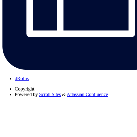
dRofus
Copyright
Powered by
Scroll Sites
&
Atlassian Confluence