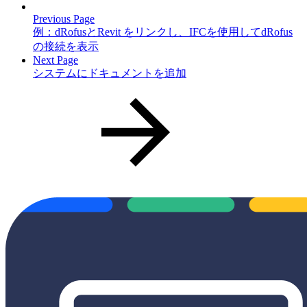
Previous Page
例：dRofusとRevit をリンクし、IFCを使用してdRofus
の接続を表示
Next Page
システムにドキュメントを追加