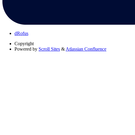
dRofus
Copyright
Powered by
Scroll Sites
&
Atlassian Confluence