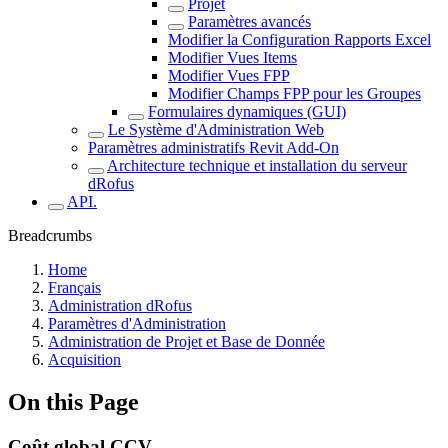
Projet
Paramètres avancés
Modifier la Configuration Rapports Excel
Modifier Vues Items
Modifier Vues FPP
Modifier Champs FPP pour les Groupes
Formulaires dynamiques (GUI)
Le Système d'Administration Web
Paramètres administratifs Revit Add-On
Architecture technique et installation du serveur
dRofus
API.
Breadcrumbs
Home
Français
Administration dRofus
Paramètres d'Administration
Administration de Projet et Base de Donnée
Acquisition
On this Page
Coût global CCV