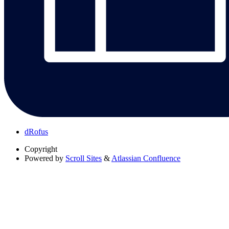
dRofus
Copyright
Powered by
Scroll Sites
&
Atlassian Confluence