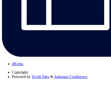
dRofus
Copyright
Powered by
Scroll Sites
&
Atlassian Confluence