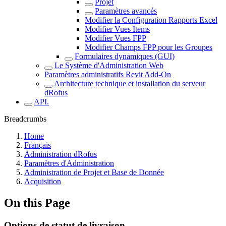
Projet
Paramètres avancés
Modifier la Configuration Rapports Excel
Modifier Vues Items
Modifier Vues FPP
Modifier Champs FPP pour les Groupes
Formulaires dynamiques (GUI)
Le Système d'Administration Web
Paramètres administratifs Revit Add-On
Architecture technique et installation du serveur
dRofus
API.
Breadcrumbs
Home
Français
Administration dRofus
Paramètres d'Administration
Administration de Projet et Base de Donnée
Acquisition
On this Page
Options de statut de livraison