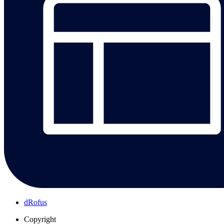
dRofus
Copyright