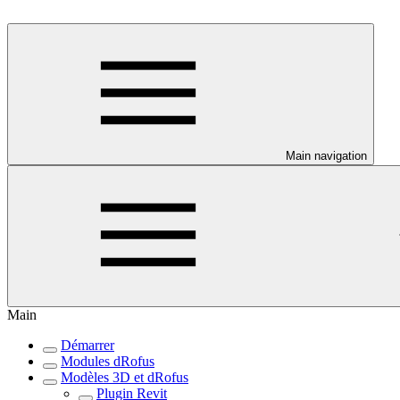
Main navigation
Main
Démarrer
Modules dRofus
Modèles 3D et dRofus
Plugin Revit