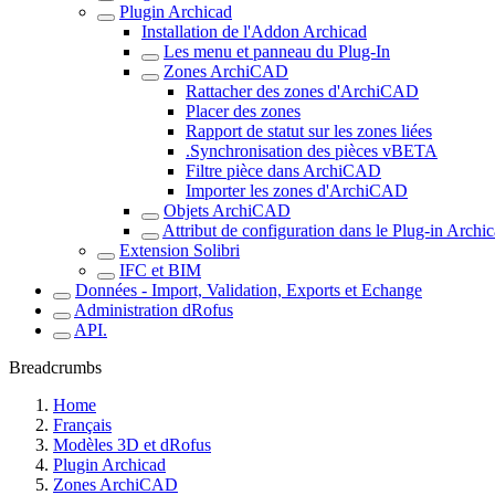
Plugin Archicad
Installation de l'Addon Archicad
Les menu et panneau du Plug-In
Zones ArchiCAD
Rattacher des zones d'ArchiCAD
Placer des zones
Rapport de statut sur les zones liées
.Synchronisation des pièces vBETA
Filtre pièce dans ArchiCAD
Importer les zones d'ArchiCAD
Objets ArchiCAD
Attribut de configuration dans le Plug-in Archi
Extension Solibri
IFC et BIM
Données - Import, Validation, Exports et Echange
Administration dRofus
API.
Breadcrumbs
Home
Français
Modèles 3D et dRofus
Plugin Archicad
Zones ArchiCAD