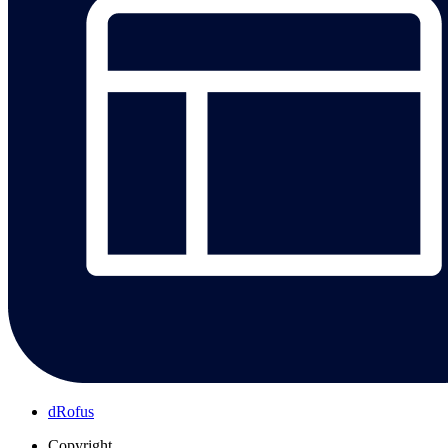
dRofus
Copyright