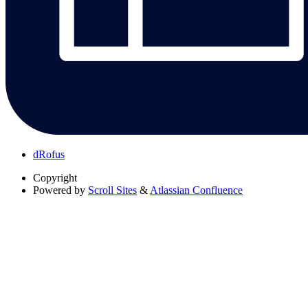
dRofus
Copyright
Powered by
Scroll Sites
&
Atlassian Confluence