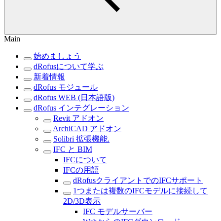
Main
始めましょう
dRofusについて学ぶ
新着情報
dRofus モジュール
dRofus WEB (日本語版)
dRofus インテグレーション
Revit アドオン
ArchiCAD アドオン
Solibri 拡張機能.
IFC と BIM
IFCについて
IFCの用語
dRofusクライアントでのIFCサポート
1つまたは複数のIFCモデルに接続して
2D/3D表示
IFC モデルサーバー