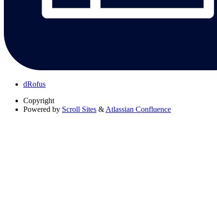
dRofus
Copyright
Powered by
Scroll Sites
&
Atlassian Confluence