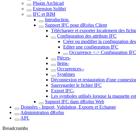
Plugin Archicad
Extension Solibri
IFC et BIM
Introduction.
Support IFC pour dRofus Client
Télécharger et exporter localement des fichi
Configuration des attributs IFC
Créer ou modifier la configuration des
Editer une configuration IFC
Occurrence <-> Configuration IF
Pièces-
Items-
Occurrences--
Systèmes
Déconnexion et restauration d'une connexio
Sauvegarder le fichier IFC
Export IFC-
Les symboles utilisés lorsque la maquette es
Support IFC dans dRofus Web
Données - Import, Validation, Exports et Echange
Administration dRofus
API.
Breadcrumbs