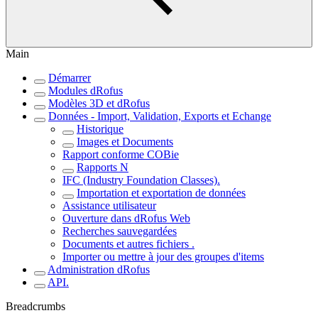
Main
Démarrer
Modules dRofus
Modèles 3D et dRofus
Données - Import, Validation, Exports et Echange
Historique
Images et Documents
Rapport conforme COBie
Rapports N
IFC (Industry Foundation Classes).
Importation et exportation de données
Assistance utilisateur
Ouverture dans dRofus Web
Recherches sauvegardées
Documents et autres fichiers .
Importer ou mettre à jour des groupes d'items
Administration dRofus
API.
Breadcrumbs