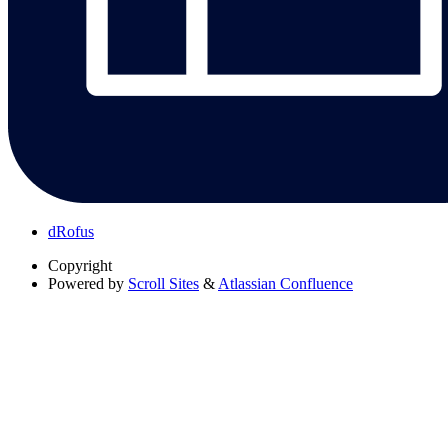
dRofus
Copyright
Powered by
Scroll Sites
&
Atlassian Confluence