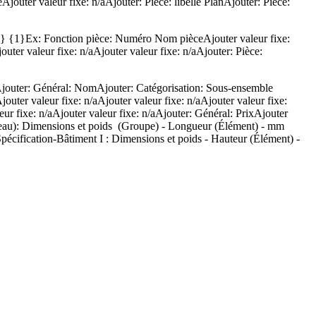
uter valeur fixe: n/aAjouter: Pièce: libellé PlanAjouter: Pièce:
0} {1}Ex: Fonction pièce: Numéro Nom pièceAjouter valeur fixe:
er valeur fixe: n/aAjouter valeur fixe: n/aAjouter: Pièce:
eAjouter: Général: NomAjouter: Catégorisation: Sous-ensemble
uter valeur fixe: n/aAjouter valeur fixe: n/aAjouter valeur fixe:
eur fixe: n/aAjouter valeur fixe: n/aAjouter: Général: PrixAjouter
rapeau): Dimensions et poids (Groupe) - Longueur (Élément) - mm
écification-Bâtiment I : Dimensions et poids - Hauteur (Élément) -