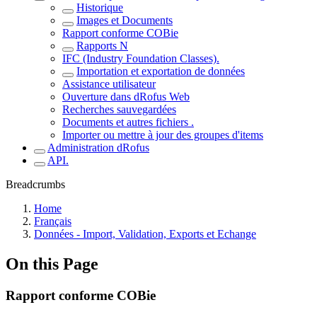
Historique
Images et Documents
Rapport conforme COBie
Rapports N
IFC (Industry Foundation Classes).
Importation et exportation de données
Assistance utilisateur
Ouverture dans dRofus Web
Recherches sauvegardées
Documents et autres fichiers .
Importer ou mettre à jour des groupes d'items
Administration dRofus
API.
Breadcrumbs
Home
Français
Données - Import, Validation, Exports et Echange
On this Page
Rapport conforme COBie