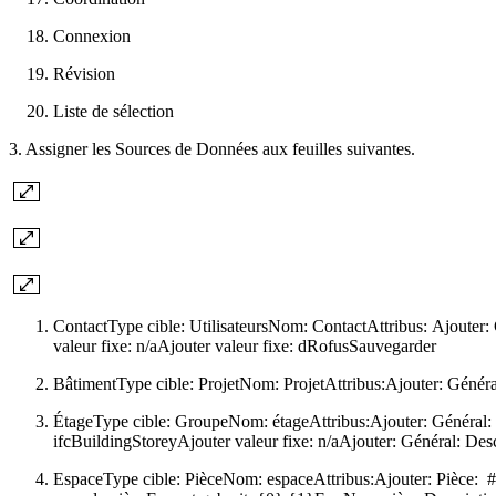
Connexion
Révision
Liste de sélection
3. Assigner les Sources de Données aux feuilles suivantes.
Contact
Type cible: UtilisateursNom: ContactAttribus: Ajouter: 
valeur fixe: n/aAjouter valeur fixe: dRofusSauvegarder
Bâtiment
Type cible: ProjetNom: ProjetAttribus:Ajouter: Géné
Étage
Type cible: GroupeNom: étageAttribus:Ajouter: Général: 
ifcBuildingStoreyAjouter valeur fixe: n/aAjouter: Général: Desc
Espace
Type cible: PièceNom: espaceAttribus:Ajouter: Pièce: 