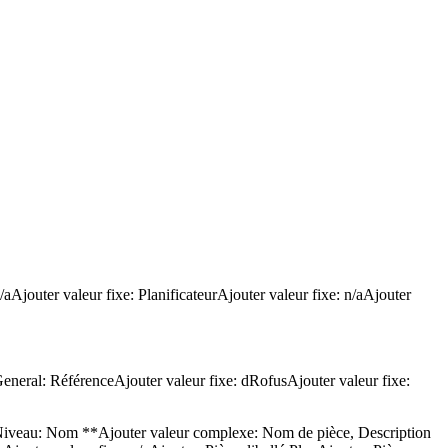
Ajouter valeur fixe: PlanificateurAjouter valeur fixe: n/aAjouter
neral: RéférenceAjouter valeur fixe: dRofusAjouter valeur fixe:
 Niveau: Nom **Ajouter valeur complexe: Nom de pièce, Description