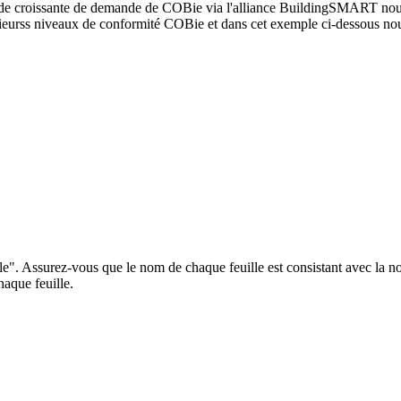
nde croissante de demande de COBie via l'alliance BuildingSMART nous a
usieurss niveaux de conformité COBie et dans cet exemple ci-dessous nou
e". Assurez-vous que le nom de chaque feuille est consistant avec la n
haque feuille.