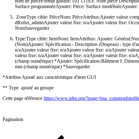
nom de pièceFormat gabarit: {0} {1}Ex: Nom pièce Description n
Surface programméeAjouter: Pièce: Surface modéliséeAjouter:
Zone
Type cible: PièceNom: PièceAttribus:Ajouter valeur com
dRofus_adminAjouter valeur fixe: n/aAjouter valeur fixe: Occu
NomSauvegarder
Type:
Type cible: ItemNom: ItemAttribus: Ajouter: Général:Num
(Nom)Ajouter: Spécification - Description (Drapeau) - type d'ac
n/aAjouter valeur fixe: n/aAjouter valeur fixe: n/aAjouter valeu
valeur fixe: n/aAjouter valeur fixe: n/aAjouter valeur fixe: n
(champ numérique) *Ajouter: Spécification-Bâtiment I: Dimensi
mm (champ numérique) *Sauvegarder
*Attribus Ajouté aux caractéristique d'item GUI
** Type ajouté au groupe
Cette page référence
https://www.nibs.org/?page=bsa_commonbimfil
Pagination