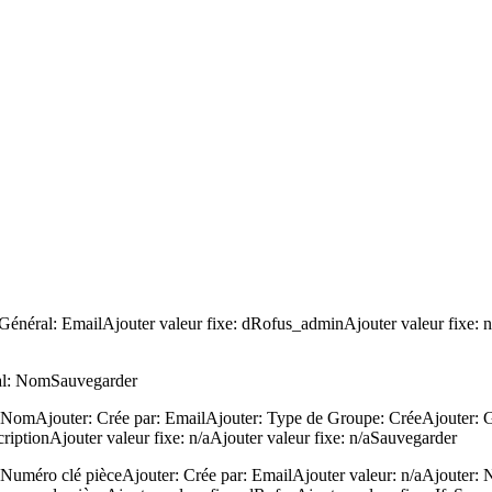
Général: EmailAjouter valeur fixe: dRofus_adminAjouter valeur fixe: n/a
ral: NomSauvegarder
NomAjouter: Crée par: EmailAjouter: Type de Groupe: CréeAjouter: Ge
riptionAjouter valeur fixe: n/aAjouter valeur fixe: n/aSauvegarder
#Numéro clé pièceAjouter: Crée par: EmailAjouter valeur: n/aAjouter: