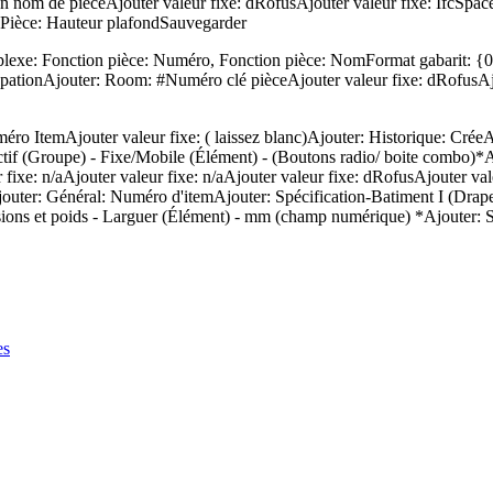
om de pièceAjouter valeur fixe: dRofusAjouter valeur fixe: IfcSpaceAjo
 Pièce: Hauteur plafondSauvegarder
plexe: Fonction pièce: Numéro, Fonction pièce: NomFormat gabarit: {
pationAjouter: Room: #Numéro clé pièceAjouter valeur fixe: dRofusAjout
éro ItemAjouter valeur fixe: ( laissez blanc)Ajouter: Historique: Cré
tif (Groupe) - Fixe/Mobile (Élément) - (Boutons radio/ boite combo)*Ajo
r fixe: n/aAjouter valeur fixe: n/aAjouter valeur fixe: dRofusAjouter val
/aAjouter: Général: Numéro d'itemAjouter: Spécification-Batiment I (D
ons et poids - Larguer (Élément) - mm (champ numérique) *Ajouter: Sp
es