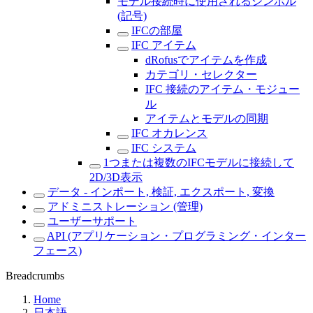
モデル接続時に使用されるシンボル
(記号)
IFCの部屋
IFC アイテム
dRofusでアイテムを作成
カテゴリ・セレクター
IFC 接続のアイテム・モジュー
ル
アイテムとモデルの同期
IFC オカレンス
IFC システム
1つまたは複数のIFCモデルに接続して
2D/3D表示
データ - インポート, 検証, エクスポート, 変換
アドミニストレーション (管理)
ユーザーサポート
API (アプリケーション・プログラミング・インター
フェース)
Breadcrumbs
Home
日本語