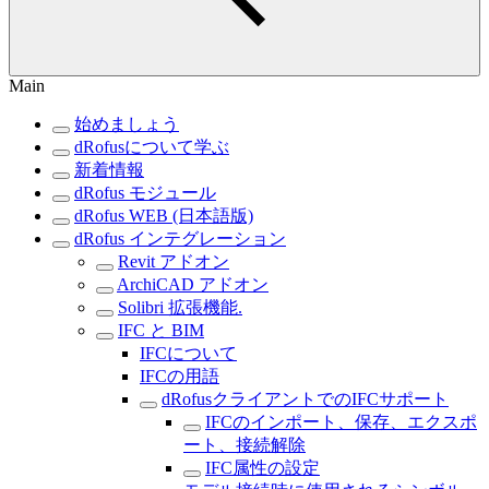
Main
始めましょう
dRofusについて学ぶ
新着情報
dRofus モジュール
dRofus WEB (日本語版)
dRofus インテグレーション
Revit アドオン
ArchiCAD アドオン
Solibri 拡張機能.
IFC と BIM
IFCについて
IFCの用語
dRofusクライアントでのIFCサポート
IFCのインポート、保存、エクスポ
ート、接続解除
IFC属性の設定