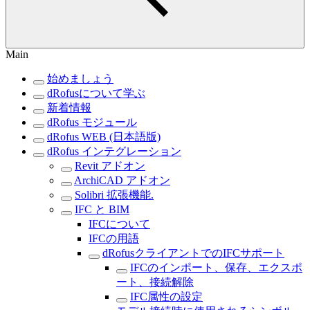
Main
始めましょう
dRofusについて学ぶ
新着情報
dRofus モジュール
dRofus WEB (日本語版)
dRofus インテグレーション
Revit アドオン
ArchiCAD アドオン
Solibri 拡張機能.
IFC と BIM
IFCについて
IFCの用語
dRofusクライアントでのIFCサポート
IFCのインポート、保存、エクスポ
ート、接続解除
IFC属性の設定