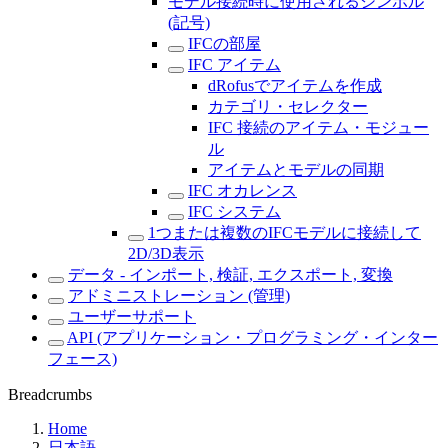
モデル接続時に使用されるシンボル
(記号)
IFCの部屋
IFC アイテム
dRofusでアイテムを作成
カテゴリ・セレクター
IFC 接続のアイテム・モジュー
ル
アイテムとモデルの同期
IFC オカレンス
IFC システム
1つまたは複数のIFCモデルに接続して
2D/3D表示
データ - インポート, 検証, エクスポート, 変換
アドミニストレーション (管理)
ユーザーサポート
API (アプリケーション・プログラミング・インター
フェース)
Breadcrumbs
Home
日本語