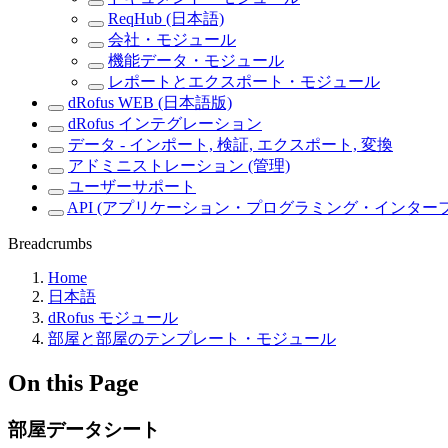
ReqHub (日本語)
会社・モジュール
機能データ・モジュール
レポートとエクスポート・モジュール
dRofus WEB (日本語版)
dRofus インテグレーション
データ - インポート, 検証, エクスポート, 変換
アドミニストレーション (管理)
ユーザーサポート
API (アプリケーション・プログラミング・インター
Breadcrumbs
Home
日本語
dRofus モジュール
部屋と部屋のテンプレート・モジュール
On this Page
部屋データシート