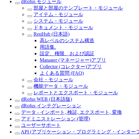
dRofus モジュール
部屋と部屋のテンプレート・モジュール
アイテム・モジュール
システム・モジュール
ドキュメント・モジュール
ReqHub (日本語)
高レベルのシステム構造
用語集.
設定、権限、および認証
Manager (マネージャー)アプリ
Collector (コレクター)アプリ
よくある質問 (FAQ)
会社・モジュール
機能データ・モジュール
レポートとエクスポート・モジュール
dRofus WEB (日本語版)
dRofus インテグレーション
データ - インポート, 検証, エクスポート, 変換
アドミニストレーション (管理)
ユーザーサポート
API (アプリケーション・プログラミング・インター