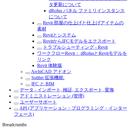
タ更新について
dRofus パネル ファミリインスタンス
について
Revit 部屋の仕上げと仕上げアイテムの
素材
Revitとシステム
RevitからIFCモデルをエクスポート
トラブルシューティング - Revit
ワークフローRevit： dRofusとRevitモデルを
リンク
Revit 体験版
ArchiCAD アドオン
Solibri 拡張機能.
IFC と BIM
データ - インポート, 検証, エクスポート, 変換
アドミニストレーション (管理)
ユーザーサポート
API (アプリケーション・プログラミング・インター
フェース)
Breadcrumbs