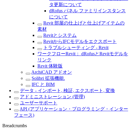
タ更新について
dRofus パネル ファミリインスタンス
について
Revit 部屋の仕上げと仕上げアイテムの
素材
Revitとシステム
RevitからIFCモデルをエクスポート
トラブルシューティング - Revit
ワークフローRevit： dRofusとRevitモデルを
リンク
Revit 体験版
ArchiCAD アドオン
Solibri 拡張機能.
IFC と BIM
データ - インポート, 検証, エクスポート, 変換
アドミニストレーション (管理)
ユーザーサポート
API (アプリケーション・プログラミング・インター
フェース)
Breadcrumbs