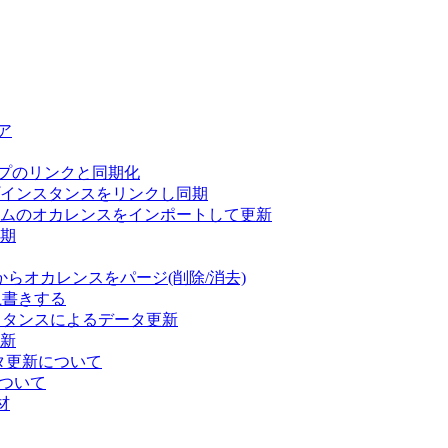
ア
タイプのリンクと同期化
プインスタンスをリンクし同期
ムのオカレンスをインポートして更新
期
us からオカレンスをパージ(削除/消去)
上書きする
ンスタンスによるデータ更新
更新
ータ更新について
について
材