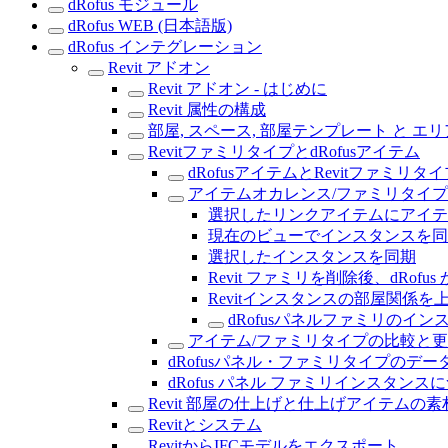
dRofus モジュール
dRofus WEB (日本語版)
dRofus インテグレーション
Revit アドオン
Revit アドオン - はじめに
Revit 属性の構成
部屋, スペース, 部屋テンプレート と エリ
RevitファミリタイプとdRofusアイテム
dRofusアイテムとRevitファミリ
アイテムオカレンス/ファミリタイ
選択したリンクアイテムにアイテ
現在のビューでインスタンスを同
選択したインスタンスを同期
Revit ファミリを削除後、dRof
Revitインスタンスの部屋関係を
dRofusパネルファミリのイ
アイテム/ファミリタイプの比較と
dRofusパネル・ファミリタイプのデ
dRofus パネル ファミリインスタンス
Revit 部屋の仕上げと仕上げアイテムの素
Revitとシステム
RevitからIFCモデルをエクスポート