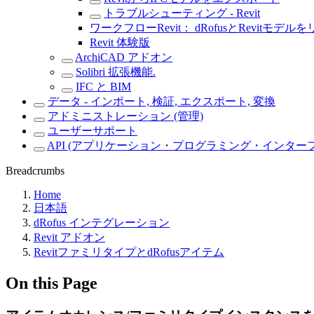
トラブルシューティング - Revit
ワークフローRevit： dRofusとRevitモデル
Revit 体験版
ArchiCAD アドオン
Solibri 拡張機能.
IFC と BIM
データ - インポート, 検証, エクスポート, 変換
アドミニストレーション (管理)
ユーザーサポート
API (アプリケーション・プログラミング・インター
Breadcrumbs
Home
日本語
dRofus インテグレーション
Revit アドオン
RevitファミリタイプとdRofusアイテム
On this Page