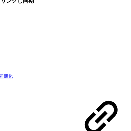
をリンクし同期
と同期化