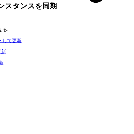
ンスタンスを同期
る:
トして更新
更新
新