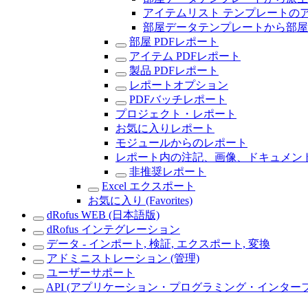
アイテムリスト テンプレートの
部屋データテンプレートから部屋
部屋 PDFレポート
アイテム PDFレポート
製品 PDFレポート
レポートオプション
PDFバッチレポート
プロジェクト・レポート
お気に入りレポート
モジュールからのレポート
レポート内の注記、画像、ドキュメン
非推奨レポート
Excel エクスポート
お気に入り (Favorites)
dRofus WEB (日本語版)
dRofus インテグレーション
データ - インポート, 検証, エクスポート, 変換
アドミニストレーション (管理)
ユーザーサポート
API (アプリケーション・プログラミング・インター