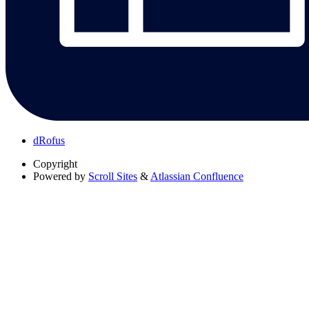
dRofus
Copyright
Powered by
Scroll Sites
&
Atlassian Confluence