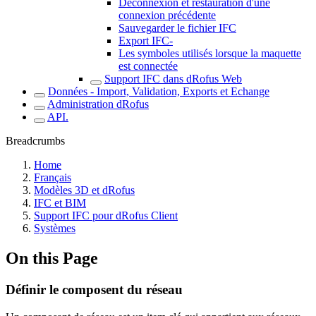
Déconnexion et restauration d'une
connexion précédente
Sauvegarder le fichier IFC
Export IFC-
Les symboles utilisés lorsque la maquette
est connectée
Support IFC dans dRofus Web
Données - Import, Validation, Exports et Echange
Administration dRofus
API.
Breadcrumbs
Home
Français
Modèles 3D et dRofus
IFC et BIM
Support IFC pour dRofus Client
Systèmes
On this Page
Définir le composent du réseau