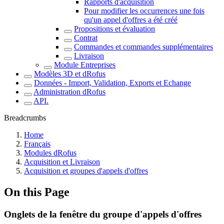
Rapports d'acquisition
Pour modifier les occurrences une fois
qu'un appel d'offres a été créé
Propositions et évaluation
Contrat
Commandes et commandes supplémentaires
Livraison
Module Entreprises
Modèles 3D et dRofus
Données - Import, Validation, Exports et Echange
Administration dRofus
API.
Breadcrumbs
Home
Français
Modules dRofus
Acquisition et Livraison
Acquisition et groupes d'appels d'offres
On this Page
Onglets de la fenêtre du groupe d'appels d'offres