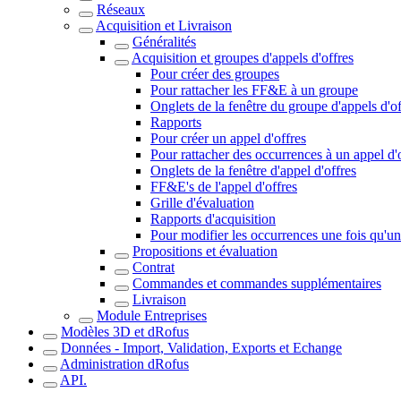
Réseaux
Acquisition et Livraison
Généralités
Acquisition et groupes d'appels d'offres
Pour créer des groupes
Pour rattacher les FF&E à un groupe
Onglets de la fenêtre du groupe d'appels d'of
Rapports
Pour créer un appel d'offres
Pour rattacher des occurrences à un appel d'
Onglets de la fenêtre d'appel d'offres
FF&E's de l'appel d'offres
Grille d'évaluation
Rapports d'acquisition
Pour modifier les occurrences une fois qu'un 
Propositions et évaluation
Contrat
Commandes et commandes supplémentaires
Livraison
Module Entreprises
Modèles 3D et dRofus
Données - Import, Validation, Exports et Echange
Administration dRofus
API.