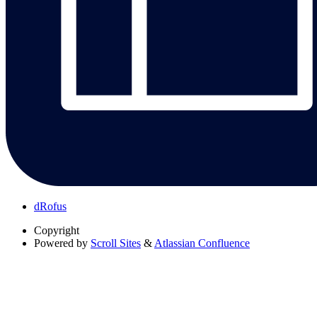
dRofus
Copyright
Powered by
Scroll Sites
&
Atlassian Confluence