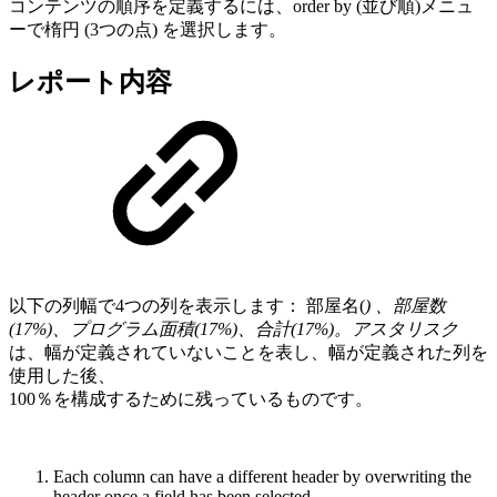
コンテンツの順序を定義するには、order by (並び順)メニュ
ーで楕円 (3つの点) を選択します。
レポート内容
以下の列幅で4つの列を表示します： 部屋名(
) 、部屋数
(17%)、プログラム面積(17%)、合計(17%)。アスタリスク
は、幅が定義されていないことを表し、幅が定義された列を
使用した後、
100％を構成するために残っているものです。
Each column can have a different header by overwriting the
header once a field has been selected.