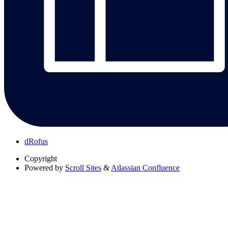
dRofus
Copyright
Powered by
Scroll Sites
&
Atlassian Confluence