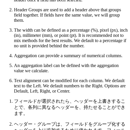
Header Groups are used to add a header above that groups
field together. If fields have the same value, we will group
them.
The width can be defined as a percentage (%), pixel (px), inch
(in), millimeter (mm), or point (pt). It is recommended not to
mix methods for the best results. We default to a percentage if
no unit is provided behind the number.
Aggregation can provide a summary of numerical columns.
An aggregation label can be defined with the aggregation
value we calculate.
Text alignment can be modified for each column. We default
text to the Left. We default numbers to the Right. Options are
Default, Left, Right, or Center.
フィールドが選択されたら、ヘッダーを上書きするこ
とで、各列に異なるヘッダーを、持たせることができ
ます。
ヘッダー・グループは、フィールドをグループ化する