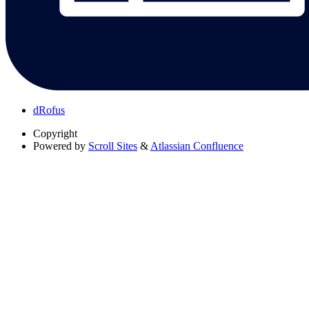
dRofus
Copyright
Powered by
Scroll Sites
&
Atlassian Confluence