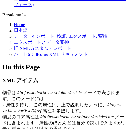
フェース)
Breadcrumbs
Home
日本語
データ - インポート, 検証, エクスポート, 変換
エクスポートとデータ変換
旧 XMLカスタム・レポート
パート6：dRofus XML ドキュメント
On this Page
XML アイテム
物品は
/drofus-xml/article-container/article
ノードで表されま
す。このノードには
id属性を持ち、この属性は、上で説明したように、
/drofus-
xml/level/article/@ref
属性を参照します。
物品のコア属性は
/drofus-xml/article-container/article/core
ノー
ドに含まれます。属性のほとんどは自分で説明できますが、
最も重要なものは以下の通りです：