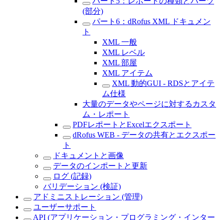
パート5：レポートの種類とパーツ
(部分)
パート6：dRofus XML ドキュメン
ト
XML 一般
XML レベル
XML 部屋
XML アイテム
XML 動的GUI - RDSとアイテ
ム仕様
大量のデータやページに対するカスタ
ム・レポート
PDFレポートとExcelエクスポート
dRofus WEB - データの共有とエクスポー
ト
ドキュメントと画像
データのインポートと更新
ログ (記録)
バリデーション (検証)
アドミニストレーション (管理)
ユーザーサポート
API (アプリケーション・プログラミング・インター