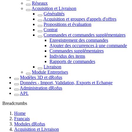
Réseaux
Acquisition et Livraison
Généralités
Acquisition et groupes d'appels d'offres
Propositions et évaluation
Contrat
Commandes et commandes supplémentaires
Enregistrement des commandes
Ajouter des occurrences à une commande
Commandes supplémentaires
Individus des items
Rapports de commandes
Livraison
Module Entreprises
Modèles 3D et dRofus
Données - Import, Validation, Exports et Echange
Administration dRofus
API.
Breadcrumbs
Home
Français
Modules dRofus
Acquisition et Livraison