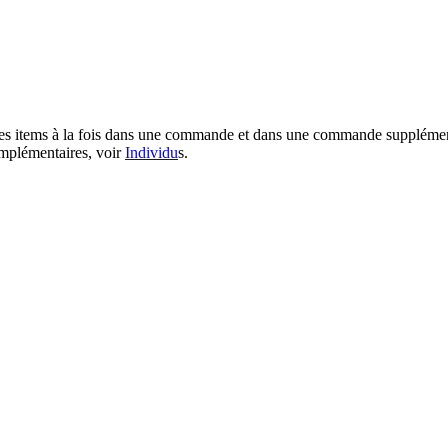
des items à la fois dans une commande et dans une commande supplément
omplémentaires, voir
Individu
s
.