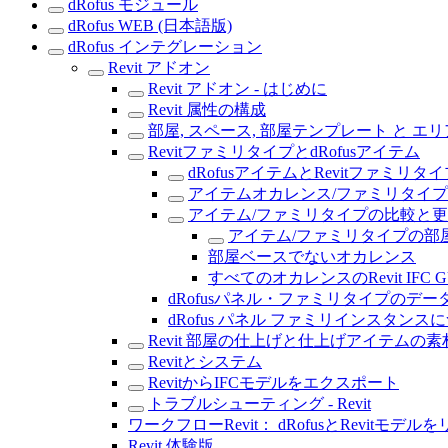
dRofus モジュール
dRofus WEB (日本語版)
dRofus インテグレーション
Revit アドオン
Revit アドオン - はじめに
Revit 属性の構成
部屋, スペース, 部屋テンプレート と エリ
RevitファミリタイプとdRofusアイテム
dRofusアイテムとRevitファミリ
アイテムオカレンス/ファミリタイ
アイテム/ファミリタイプの比較と
アイテム/ファミリタイプの部
部屋ベースでないオカレンス
すべてのオカレンスのRevit IFC G
dRofusパネル・ファミリタイプのデ
dRofus パネル ファミリインスタンス
Revit 部屋の仕上げと仕上げアイテムの素
Revitとシステム
RevitからIFCモデルをエクスポート
トラブルシューティング - Revit
ワークフローRevit： dRofusとRevitモデル
Revit 体験版