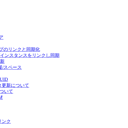
ア
タイプのリンクと同期化
プインスタンスをリンクし同期
更新
屋/スペース
UID
ータ更新について
について
材
をリンク