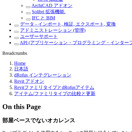
ArchiCAD アドオン
Solibri 拡張機能.
IFC と BIM
データ - インポート, 検証, エクスポート, 変換
アドミニストレーション (管理)
ユーザーサポート
API (アプリケーション・プログラミング・インター
Breadcrumbs
Home
日本語
dRofus インテグレーション
Revit アドオン
RevitファミリタイプとdRofusアイテム
アイテム/ファミリタイプの比較と更新
On this Page
部屋ベースでないオカレンス