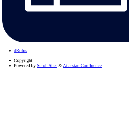
dRofus
Copyright
Powered by
Scroll Sites
&
Atlassian Confluence