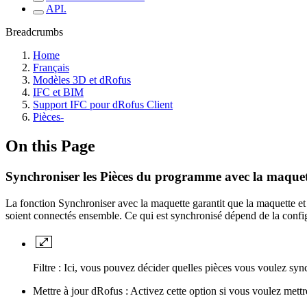
API.
Breadcrumbs
Home
Français
Modèles 3D et dRofus
IFC et BIM
Support IFC pour dRofus Client
Pièces-
On this Page
Synchroniser les Pièces du programme avec la maquet
La fonction Synchroniser avec la maquette garantit que la maquette et
soient connectés ensemble. Ce qui est synchronisé dépend de la configu
Filtre : Ici, vous pouvez décider quelles pièces vous voulez sy
Mettre à jour dRofus : Activez cette option si vous voulez mettr