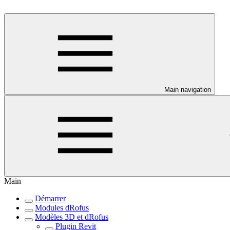
Main navigation
Main
Démarrer
Modules dRofus
Modèles 3D et dRofus
Plugin Revit