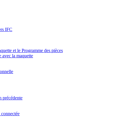
ers IFC
aquette et le Programme des pièces
 avec la maquette
ionnelle
n précédente
t connectée