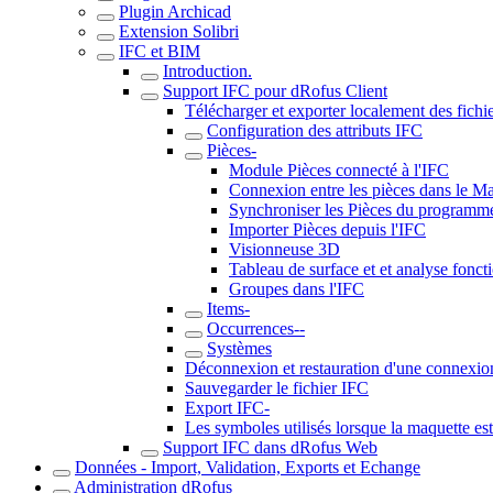
Plugin Archicad
Extension Solibri
IFC et BIM
Introduction.
Support IFC pour dRofus Client
Télécharger et exporter localement des fichi
Configuration des attributs IFC
Pièces-
Module Pièces connecté à l'IFC
Connexion entre les pièces dans le M
Synchroniser les Pièces du programme
Importer Pièces depuis l'IFC
Visionneuse 3D
Tableau de surface et et analyse fonct
Groupes dans l'IFC
Items-
Occurrences--
Systèmes
Déconnexion et restauration d'une connexio
Sauvegarder le fichier IFC
Export IFC-
Les symboles utilisés lorsque la maquette es
Support IFC dans dRofus Web
Données - Import, Validation, Exports et Echange
Administration dRofus