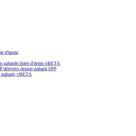
te d'items
s gabarits listes d'items vBETA
 dérivées depuis gabarit FPP
s gabarit; vBETA