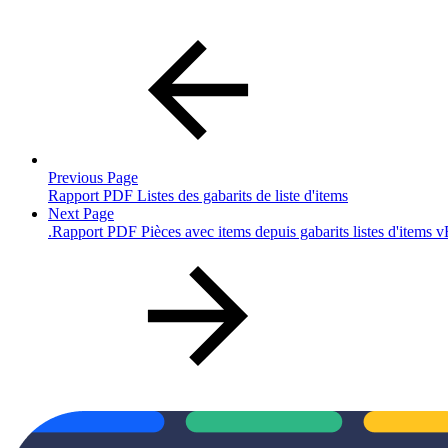
Previous Page
Rapport PDF Listes des gabarits de liste d'items
Next Page
.Rapport PDF Pièces avec items depuis gabarits listes d'items