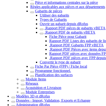
Pièce et informations centrales sur la pièce
Règles applicables aux pièces et aux départements
Gabarits de pièces
Utiliser des gabarits
Types de Gabarits
Ouvrir un gabarit depuis dRofus
.Rapport PDF pièces de gabarits vBETA
.Rapport PDF de gabarits vBETA
Fiche Pièce pour Gabarit
Rapport PDF Listes des gabarits de lis
.Rapport PDF Gabarits FPP vBETA
.Rapport PDF Pièces avec items depui
Rapport PDF pièces avec données FPP
.Rapport PDF pièces avec FPP depui
Convertir le type de gabarit
Fiche Par Pièce (FPP) / Fiche local
Programme fonctionnel.
Planification des surfaces
Module Items
Réseaux
Acquisition et Livraison
Module Entreprises
Modèles 3D et dRofus
Données - Import, Validation, Exports et Echange
Administration dRofus