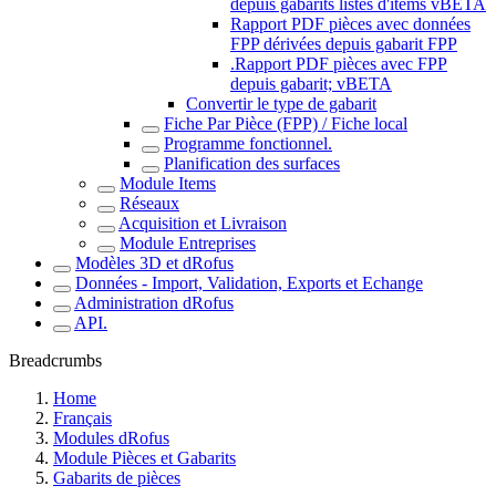
depuis gabarits listes d'items vBETA
Rapport PDF pièces avec données
FPP dérivées depuis gabarit FPP
.Rapport PDF pièces avec FPP
depuis gabarit; vBETA
Convertir le type de gabarit
Fiche Par Pièce (FPP) / Fiche local
Programme fonctionnel.
Planification des surfaces
Module Items
Réseaux
Acquisition et Livraison
Module Entreprises
Modèles 3D et dRofus
Données - Import, Validation, Exports et Echange
Administration dRofus
API.
Breadcrumbs
Home
Français
Modules dRofus
Module Pièces et Gabarits
Gabarits de pièces