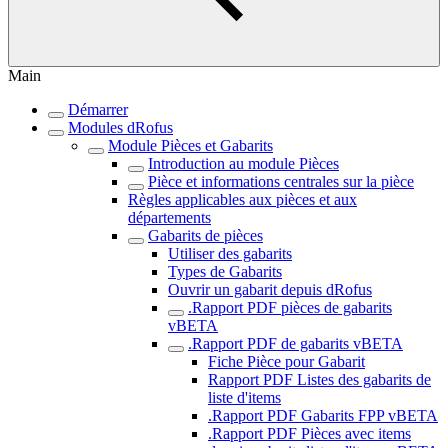
Main
Démarrer
Modules dRofus
Module Pièces et Gabarits
Introduction au module Pièces
Pièce et informations centrales sur la pièce
Règles applicables aux pièces et aux
départements
Gabarits de pièces
Utiliser des gabarits
Types de Gabarits
Ouvrir un gabarit depuis dRofus
.Rapport PDF pièces de gabarits
vBETA
.Rapport PDF de gabarits vBETA
Fiche Pièce pour Gabarit
Rapport PDF Listes des gabarits de
liste d'items
.Rapport PDF Gabarits FPP vBETA
.Rapport PDF Pièces avec items