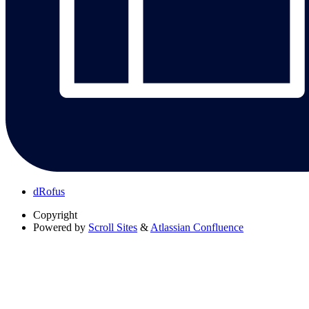
dRofus
Copyright
Powered by
Scroll Sites
&
Atlassian Confluence